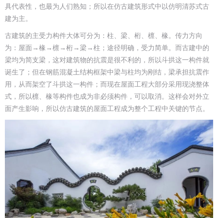
具代表性，也最为人们熟知；所以在仿古建筑形式中以仿明清苏式古
建为主。
古建筑的主受力构件大体可分为：柱、梁、桁、檩、椽。传力方向
为：屋面→椽→檩→桁→梁→柱；途径明确，受力简单。而古建中的
梁均为简支梁，这对建筑物的抗震是很不利的，所以斗拱这一构件就
诞生了；但在钢筋混凝土结构框架中梁与柱均为刚结，梁承担抗震作
用，从而架空了斗拱这一构件；而现在屋面工程大部分采用现浇整体
式，所以檩、椽等构件也成为非必须构件，可以取消。这样会对外立
面产生影响，所以仿古建筑的屋面工程成为整个工程中关键的节点。