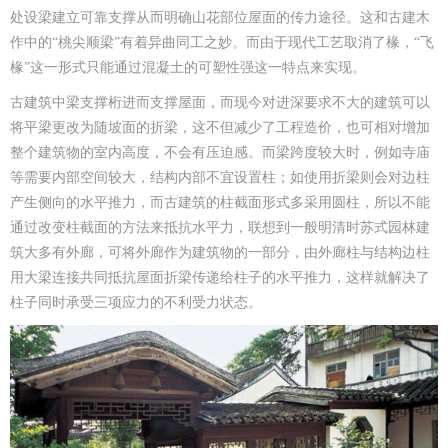
处设梁建立可靠支撑从而明确山花部位屋面的传力途径。这和古建木
作中的“桃尖顺梁”有着异曲同工之妙。而由于现代工艺取消了椽，“飞
椽”这一形式只能通过混凝土的可塑性强这一特点来实现。
古建筑中梁支撑桁进而支撑屋面，而现今对进深要求不大的建筑可以
将平梁更改为随坡面的折梁，这不但减少了工程造价，也可相对增加
整个建筑物的室内高度，不会有压迫感。而梁跨度较大时，例如寺庙
等需要内部空间较大，结构内部不宜设置柱；如使用折梁则会对边柱
产生侧向的水平推力，而古建筑的柱截面形式多采用圆柱，所以不能
通过改变柱截面的方法来抵抗水平力，联想到一般明清时苏式园林建
筑大多有外廊，可将外廊作为建筑物的一部分，由外廊柱与结构边柱
用大梁连接共同抵抗屋面折梁传递给柱子的水平推力，这样就解决了
柱子同时承受三项应力的不利受力状态。