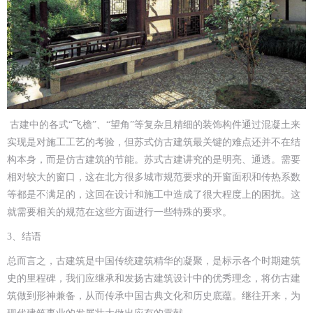
古建中的各式“飞檐”、“望角”等复杂且精细的装饰构件通过混凝土来
实现是对施工工艺的考验，但苏式仿古建筑最关键的难点还并不在结
构本身，而是仿古建筑的节能。苏式古建讲究的是明亮、通透。需要
相对较大的窗口，这在北方很多城市规范要求的开窗面积和传热系数
等都是不满足的，这回在设计和施工中造成了很大程度上的困扰。这
就需要相关的规范在这些方面进行一些特殊的要求。
3、结语
总而言之，古建筑是中国传统建筑精华的凝聚，是标示各个时期建筑
史的里程碑，我们应继承和发扬古建筑设计中的优秀理念，将仿古建
筑做到形神兼备，从而传承中国古典文化和历史底蕴。继往开来，为