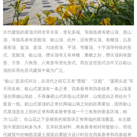
古代建筑的屋顶式样非常丰富，变化多端。等级低者有硬山顶、悬山
顶，等级高者有庑殿顶、歇山顶。此外，还有攒尖顶、卷棚顶，以及
扇形顶、盔顶、盝顶、勾连搭顶、平顶、穹窿顶、十字顶等特殊的形
式。庑殿顶、歇山顶、攒尖顶等又有单檐，重檐之别，攒尖顶则有圆
形、方形、六角形、八角形等变化形式。而在这些形式当中又以歇山
顶的应用在苏式建筑中最为广泛。
“歇山”是清式叫法，在清代之前它又有“曹殿”、“汉殿”、“厦两头造”等
不同名称。歇山式屋顶有一条正脊、四条垂脊和四条戗脊。歇山顶屋
顶在两侧山墙处，不再像硬山式和悬山式那样，山墙是由正脊处向下
垂直一线。歇山式屋顶的正脊比两端山墙之间的距离要短，因而歇山
式屋顶是在上部的正脊和两条垂脊形成一个三角形的垂直区域，称
为“山花”。在山花之下是梯形的屋面讲正脊两端的屋顶覆盖。在古建
筑中屋面结构多为木、瓦等轻质材料，两条垂脊相对荷载较小。而现
代建筑中的钢筋混凝土屋面自重较大设计时应在四条垂脊和四条戗脊