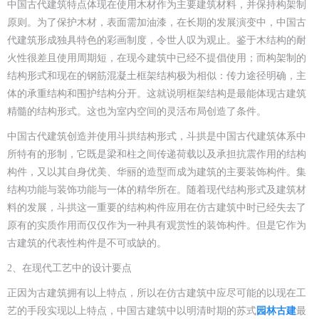
中国古代建筑特点体现在使用木材作为主要建筑材料，并保持构架制
原则。为了保护木材，表面需加油漆，在长期的发展演变中，中国古
代建筑形成独具特色的彩画制度，令世人叹为观止。鉴于木结构的耐
火性很差且使用周期短，在现今建筑中已经不提倡使用；而构架制的
结构形式和现在的钢筋混凝土框架结构极为相似：传力途径明确，主
体的承重结构和围护结构分开。这就说明框架结构是最能体现古建筑
精髓的结构形式。这也为室内空间的灵活布局创造了条件。
中国古代建筑创造并使用斗拱结构形式，斗拱是中国古代建筑体系中
所特有的形制，它既是梁和柱之间传递荷载以及承担抗震作用的结构
构件，又以其自身优美、华丽的造型而成为建筑的主要装饰构件。集
结构功能与装饰功能与一体的精华所在。随着现代结构形式及建筑材
料的发展，斗拱这一重要的结构构件应用在仿古建筑中时已经失去了
原有的实质作用而仅仅作为一种具有观赏性的装饰构件。但是它作为
古建筑的代表性构件是不可或缺的。
2、在现代工艺中的设计要点
正因为古建筑拥有以上特点，所以在仿古建筑中应尽可能的以现在工
艺的手段实现以上特点，中国古建筑中以明清时期的苏式
园林古建
最